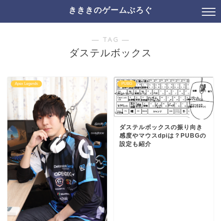
きききのゲームぶろぐ
― TAG ―
ダステルボックス
Apex Legends
PUBG
ダステルボックスの振り向き
感度やマウスdpiは？PUBGの
設定も紹介