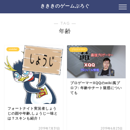
きききのゲームぶろぐ
― TAG ―
年齢
youtuber
プロゲーマー
プロゲーマーXQQのwiki風プ
ロフ: 年齢やチート疑惑につい
ても
フォートナイト実況者しょう
じの顔や年齢,しょうじ一味と
は？スキンも紹介！
2019年7月31日
2019年6月25日