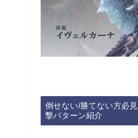
倒せない/勝てない方必
撃パターン紹介