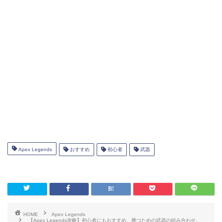
LMG (AR)・ショットガン
LMG (AR)・ウイングマン
LMG・AR
ショットガン・ウイングマン
最後に
Apex Legendsで勝つための武器組
み合わせとは
Apex Legends
おすすめ
初心者
武器
HOME
Apex Legends
【Apex Legends攻略】初心者にもおすすめ、勝つための武器の組み合わせ。