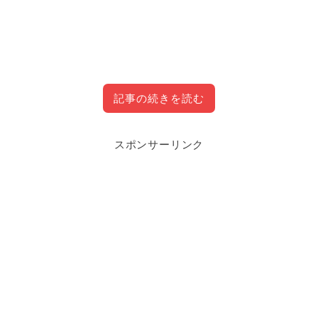
記事の続きを読む
スポンサーリンク
目次
CLOSE
Apex Legendsで勝つための武器組み合わせ
とは
初心者にもおすすめの勝つための武器組み合
わせ4選