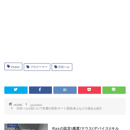
ようですね。
大人気Vtuber渋谷ハルのプロフィー
ル
そして、
渋谷ハル
さん自身が立ち上げた
KNR
というグルー
プもあり、そのグループにはたくさんの実力者の方が参加
されています。
Vtuber
プロゲーマー
渋谷ハル
KNR
とは
Knot Not Rank＝ランクに縛られない
という意味
だそうです。
基本的には 「
ゆるいけどその気になれば色々できるフレン
HOME
youtuber
ズ
」が欲しかったとの理由でグループの立ち上げをされた
渋谷ハルが顔バレ!?所属や前世/チート疑惑/炎上などの過去も紹介
そうですが、将来的な実益性も考えていらっしゃるとの事
出典:Upd8
で
渋谷ハル
さんの戦略性の高さがうかがえますね。
Rasの設定/感度/マウス(デバイス)/キル