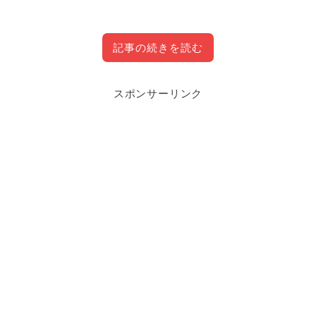
記事の続きを読む
スポンサーリンク
渋谷ハルの所属チームは？
目次
渋谷ハル
さんの現在の所属チームは
Team GRAPHT
で、
2020年4月17日にツイッターにてスポンサー契約の発表が
CLOSE
されました。
大人気Vtuber渋谷ハルのプロフィール
以前は
HandmadePotion APEX部門
に所属していました
渋谷ハルが顔バレ?前世のpubg時代とは
が、
HandmadePotion APEX部門
は解散になってしまった
渋谷ハルの所属チームは？
ようです。
渋谷ハルにApexでチート疑惑!?
また、それとは別に
Upd8
というサポート団体に参加され
渋谷ハルが炎上した過去
ているようですが、今も個人
Vtuber
である事は変わらない