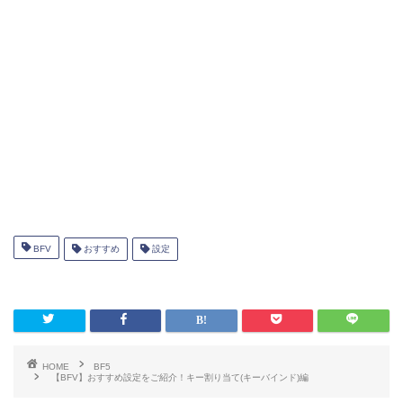
最後に
BF5のおすすめキー割り当て（キー
バインド）設定
キーバインド設定にはいくつか項目があるので、ここでは
BFV
おすすめ
設定
「兵士」と「ビークルドライバー」と「パイロット」の項
目を解説します。
HOME
BF5
【BFV】おすすめ設定をご紹介！キー割り当て(キーバインド)編