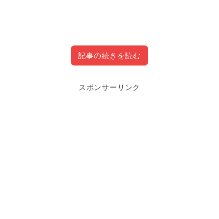
記事の続きを読む
スポンサーリンク
目次
CLOSE
BF5のおすすめキー割り当て（キーバイン
ド）設定
兵士
ビークルドライバー
パイロット