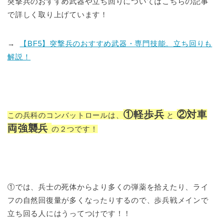
突撃兵のおすすめ武器や立ち回りについてはこちらの記事
で詳しく取り上げています！
→
【BF5】突撃兵のおすすめ武器・専門技能。立ち回りも
解説！
①軽歩兵
②対車
この兵科のコンバットロールは、
と
両強襲兵
の２つです！
①では、兵士の死体からより多くの弾薬を拾えたり、ライ
フの自然回復量が多くなったりするので、歩兵戦メインで
立ち回る人にはうってつけです！！