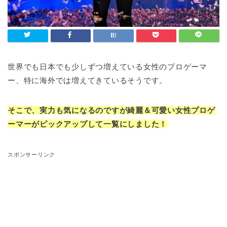
世界でも日本でも少しずつ増えている女性のプロゲーマ
ー、特に海外では増えてきているそうです。
そこで、実力も気になるのですが綺麗＆可愛い女性プロゲ
ーマーがピックアップして一覧にしました！
スポンサーリンク