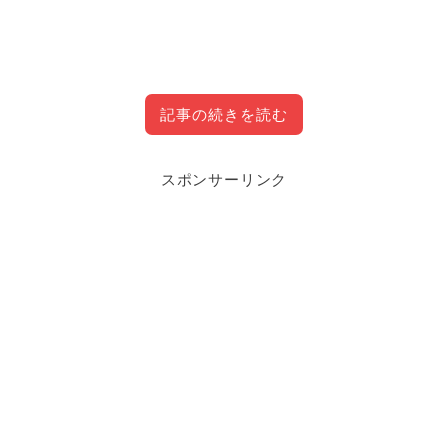
記事の続きを読む
スポンサーリンク
目次
CLOSE
FPSで活躍する海外の女性プロゲーマー！
Julia “Juliano” Kiran（ジュリアーノ）
Stephanie “missharvey”Harvey （ミスハ
ーヴェイ）
Carolyn"artStar"Nopuez（アートスター）