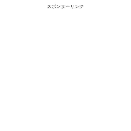
スポンサーリンク