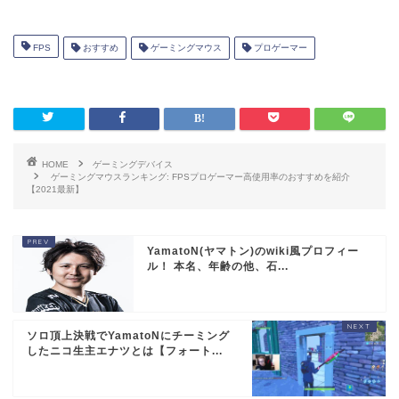
第９位：ロジクール G303
第８位：スチールシリーズRival310（ライバ
FPS
おすすめ
ゲーミングマウス
プロゲーマー
ル310）
第７位：BenQ Zowie EC2-A
第６位：ロジクール G403
第５位：スチールシリーズRival110（ライバ
ル110）
HOME
ゲーミングデバイス
第４位：RAZER DeathAdder Elite（デスア
ゲーミングマウスランキング: FPSプロゲーマー高使用率のおすすめを紹介
ダーエリート）
【2021最新】
第３位：ロジクール G703
第２位：ロジクール G PRO ワイヤレス
YamatoN(ヤマトン)のwiki風プロフィー
第１位：ロジクール G903
ル！ 本名、年齢の他、石...
ソロ頂上決戦でYamatoNにチーミング
したニコ生主エナツとは【フォート...
ゲーミングマウスと普通のマウ
スの違い（主な３点）