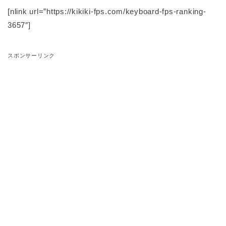
[nlink url=”https://kikiki-fps.com/keyboard-fps-ranking-
3657″]
スポンサーリンク