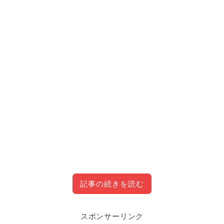
記事の続きを読む
スポンサーリンク
PS4にも使える片手用キーボードラ