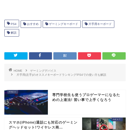
1位 タクティカルアサルトコマンダー M2
一番人気はロジクールの片手用キーボード
ロジクール G13r
PS4
おすすめ
ゲーミングキーボード
片手用キーボード
解説
片手用(左手)ゲーミングキーボードと
は？
HOME
ゲーミングデバイス
片手用(左手)のオススメキーボードランキング!PS4での使い方も解説
専門学校生も使うプロゲーマーになるた
めの上達法! 習い事で上手くなろう
出典：https://hori.jp/
HORIから発売されている
PS4公認の片手用キーボードと
スマホ(iPhone)通話にも対応のゲーミン
マウスのセット
です。
グヘッドセット!ワイヤレス商...