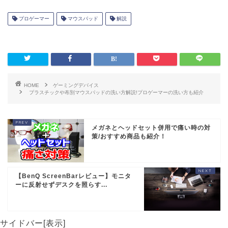
操作感の変化とエイムへの悪影響
プロゲーマー
マウスパッド
解説
HOME
ゲーミングデバイス
プラスチックや布別マウスパッドの洗い方解説!プロゲーマーの洗い方も紹介
メガネとヘッドセット併用で痛い時の対
策/おすすめ商品も紹介！
【BenQ ScreenBarレビュー】モニタ
ーに反射せずデスクを照らす...
サイドバー[表示]